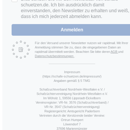
schuetzen.de. Ich bin ausdrücklich damit
einverstanden, den Newsletter zu erhalten und weiß,
dass ich mich jederzeit abmelden kann.
Anmelden
Für den Versand unserer Newsletter nutzen wir rapidmail. Mit Ihrer
Anmeldung stimmen Sie zu, dass die eingegebenen Daten an
rapidmail übermittelt werden. Beachten Sie bitte deren
AGB
und
Datenschutzbestimmungen
.
Impressum
(https://schafe-schuetzen.de/impressum/)
Angaben gemäß § 5 TMG
Schafzuchtverband Nordrhein-Westfalen e.V. /
Schafzüchtervereinigung Nordrhein-Westfalen e.V.
Im Wöholz 1, 59556 Lippstadt-Eickelborn
Vereinsregister: VR-Nr. 3576 (Schafzuchtverband) /
VR-Nr. 3547 (Schafzüchtervereinigung)
Registergericht: Amtsgericht Paderborn
Vertreten durch die Vorsitzende beider Vereine:
Ortrun Humpert
Löwendorf 7
37696 Marienmünster