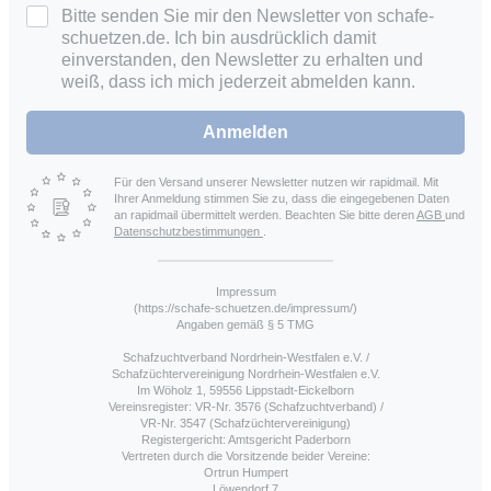
Bitte senden Sie mir den Newsletter von schafe-
schuetzen.de. Ich bin ausdrücklich damit
einverstanden, den Newsletter zu erhalten und
weiß, dass ich mich jederzeit abmelden kann.
Anmelden
Für den Versand unserer Newsletter nutzen wir rapidmail. Mit
Ihrer Anmeldung stimmen Sie zu, dass die eingegebenen Daten
an rapidmail übermittelt werden. Beachten Sie bitte deren
AGB
und
Datenschutzbestimmungen
.
Impressum
(https://schafe-schuetzen.de/impressum/)
Angaben gemäß § 5 TMG
Schafzuchtverband Nordrhein-Westfalen e.V. /
Schafzüchtervereinigung Nordrhein-Westfalen e.V.
Im Wöholz 1, 59556 Lippstadt-Eickelborn
Vereinsregister: VR-Nr. 3576 (Schafzuchtverband) /
VR-Nr. 3547 (Schafzüchtervereinigung)
Registergericht: Amtsgericht Paderborn
Vertreten durch die Vorsitzende beider Vereine:
Ortrun Humpert
Löwendorf 7