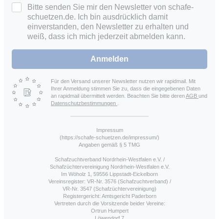
Bitte senden Sie mir den Newsletter von schafe-
schuetzen.de. Ich bin ausdrücklich damit
einverstanden, den Newsletter zu erhalten und
weiß, dass ich mich jederzeit abmelden kann.
Anmelden
Für den Versand unserer Newsletter nutzen wir rapidmail. Mit
Ihrer Anmeldung stimmen Sie zu, dass die eingegebenen Daten
an rapidmail übermittelt werden. Beachten Sie bitte deren
AGB
und
Datenschutzbestimmungen
.
Impressum
(https://schafe-schuetzen.de/impressum/)
Angaben gemäß § 5 TMG
Schafzuchtverband Nordrhein-Westfalen e.V. /
Schafzüchtervereinigung Nordrhein-Westfalen e.V.
Im Wöholz 1, 59556 Lippstadt-Eickelborn
Vereinsregister: VR-Nr. 3576 (Schafzuchtverband) /
VR-Nr. 3547 (Schafzüchtervereinigung)
Registergericht: Amtsgericht Paderborn
Vertreten durch die Vorsitzende beider Vereine:
Ortrun Humpert
Löwendorf 7