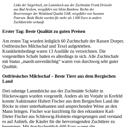
Links der Siegerbock, ein Lammbock aus der Zuchtstätte Frank Drössler
aus Bad Arolsen, vorgeführt von Silvia Rambow. Rechts der
Reservesieger der Weideland Qualitz GbR, vorgeführt von Susanne
Petersen. Beide Böcke wurden für mehr als 1.000 Euro in andere
Zuchtbetriebe verkauft.
Erster Tag: Beste Qualität zu guten Preisen
Am ersten Tag wurden lediglich 60 Zuchtschafe der Rassen Dorper,
Ostfriesisches Milchschaf und Texel auf­getrieben.
Krankheitsbedingt waren 13 Ausfälle zu verzeichnen. Die
vorgestellten Schafe hatten es allerdings in sich. Alle Zuchtschafe
mit Status „maedi-unverdächtig“ waren von durchweg sehr guter
Qualität.
Ostfriesisches Milchschaf – Beste Tiere aus dem Bergischen
Land
Drei rahmige Lammböcke aus der Zuchtstätte Schäfer in
Hückeswagen wurden vorgestellt. Anders als im Vorjahr in Krefeld
konnte Auktionator Hubert Fischer aus dem Bergischen Land die
Böcke in einer unterhaltsamen und ansprechenden Weise an den
Mann bringen. Fischer war kurzfristig für den erkrankten Karl-
Dieter Fischer aus Schleswig-Holstein eingesprungen und verstand
es auf Anhieb, die Käufer für die hervorragenden Zuchttiere zu
begeistern. Mit durchschnittlich 600 Euro waren die