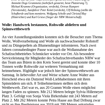
Annnette Dogs Grammenz (mehrfach gestartet, beste Platzierung 7),
Michael Krumme (Organisation, verdeckt), Ortrun Humpert
(Vorsitzende), Autofahrer Peter Keitel (verdeckt), Ulf Helming (stellte die
Schafherde und kom-mentierte, Wolfgang Scholle und Christof May
(Hüterichter) und Karl Griese (Sieger der NRW Meisterschaft).
Wolle: Handwerk bestaunen, Rohwolle abliefern und
Spinnwettbewerb
An vier Ausstellungsständen konnten sich die Besucher zum Thema
Wolle, Wollverarbeitung und Wolle als nachwachsender Rohstoff
und zu Düngepellets als Blumendünger informieren. Nach zwei
Jahren coronabedingter Pause war auch die Wollannahme des
Schafzuchtbetriebes Schmücker wieder vor Ort. Als besondere
Service­leistung für Mitglieder des Schafzuchtverbandes NRW war
das Team aus Büren in den Kreis Soest gereist und konnte über 10
Tonnen weiße Rohwolle zur weiteren Vermarktung mit
heimnehmen. Highlight war jedoch hier der Spinnwettbewerb am
Samstag. In liebevoller Art und Weise scharte Anne Walter aus
Herscheid etwa ein Dutzend Woll-Liebhaberinnen mit ihren
Spinnrädern um sich. 8 Teilnehmerinnen stellten sich dem
Wettbewerb. Ziel war es, aus 20 Gramm Wolle einen möglichst
langen Faden zu spinnen. Mit 212 Metern belegte Sylvia Hillemeyer
Platz 3. Gefolgt von Sonja Viola Birkenhake mit 243 Metern auf
Platz 2. Mit 262 Metern konnte Petra Haase aus Bad Driburg zwar
nicht an ihre Bestleistung aus 2019 mit 299 Metern anknüpfen,