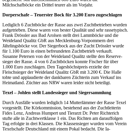
Milchschafböcke ein Drittel teurer als im Vorjahr.
Dorperschafe – Teuerster Bock für 3.200 Euro zugeschlagen
Lediglich 6 Zuchtböcke der Rasse aus zwei Zuchtbetrieben wurden
aufgetrieben. Diese waren von bester Qualität und sehr rassetypisch.
Frank Drössler aus Bad Arolsen stellt drei Lammböcke und die
Weideland Qualitz GbR aus Mecklenburg-Vorpommern drei
Jährlingsböcke vor. Der Siegerbock aus der Zucht Drössler wurde
für 1.100 Euro in einen befreundeten Zuchtbetrieb verkauft.
Susanne Petersen von der Weideland Qualitz stellte den Reserve­
sieger der Rasse. 4 von 6 Zuchtböcken konnte Fischer für über
1.000 Euro zuschlagen. Den Tageshöchstpreis er­zielte der
Fleischsieger der Weideland Qualitz GbR mit 3.200 €. Die Halle
tobte und applaudierte der dankbaren Züchterin zum Verkauf ins
Heimatland. Züchter aus NRW waren leider nicht beteiligt.
Texel – Johlen stellt Landessieger und Siegersammlung
Durch Ausfälle wurden lediglich 14 Mutterlämmer der Rasse Texel
vorgestellt. Die Körkommission, bestehend aus der Zuchtleiterin
Fides Lenz, Andreas Humpert und Tierarzt Dr. Peter Richterich
stufte alle in Zuchtwertklasse 1 ein. Das Richten am darauffolgen
Tag erfolgte in drei Klassen. Die Klassensieger wurden vom Verein
Texelschafe Deutschland mit einem Pokal bedacht. Die Ia-