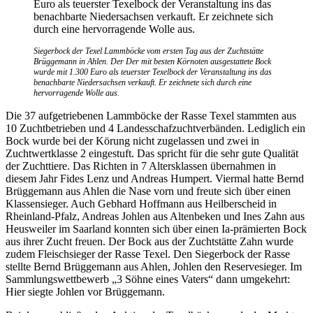
Siegerbock der Texel Lammböcke vom ersten Tag aus der Zuchtstätte
Brüggemann in Ahlen. Der Der mit besten Körnoten ausgestattete Bock
wurde mit 1.300 Euro als teuerster Texelbock der Veranstaltung ins das
benachbarte Niedersachsen verkauft. Er zeichnete sich durch eine
hervorragende Wolle aus.
Die 37 aufgetriebenen Lammböcke der Rasse Texel stammten aus
10 Zuchtbetrieben und 4 Landesschafzucht­verbänden. Lediglich ein
Bock wurde bei der Körung nicht zugelassen und zwei in
Zuchtwertklasse 2 eingestuft. Das spricht für die sehr gute Qualität
der Zuchttiere. Das Richten in 7 Altersklassen übernahmen in
diesem Jahr Fides Lenz und Andreas Humpert. Viermal hatte Bernd
Brüggemann aus Ahlen die Nase vorn und freute sich über einen
Klassensieger. Auch Gebhard Hoffmann aus Heilberscheid in
Rheinland-Pfalz, Andreas Johlen aus Altenbeken und Ines Zahn aus
Heusweiler im Saarland konnten sich über einen Ia-prämierten Bock
aus ihrer Zucht freuen. Der Bock aus der Zuchtstätte Zahn wurde
zudem Fleischsieger der Rasse Texel. Den Siegerbock der Rasse
stellte Bernd Brüggemann aus Ahlen, Johlen den Reservesieger. Im
Sammlungswettbewerb „3 Söhne eines Vaters“ dann umgekehrt:
Hier siegte Johlen vor Brüggemann.