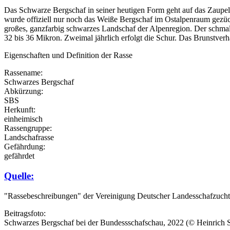
Das Schwarze Bergschaf in seiner heutigen Form geht auf das Zaupel
wurde offiziell nur noch das Weiße Bergschaf im Ostalpenraum gezücht
großes, ganzfarbig schwarzes Landschaf der Alpenregion. Der schmale 
32 bis 36 Mikron. Zweimal jährlich erfolgt die Schur. Das Brunstverha
Eigenschaften und Definition der Rasse
Rassename:
Schwarzes Bergschaf
Abkürzung:
SBS
Herkunft:
einheimisch
Rassengruppe:
Landschafrasse
Gefährdung:
gefährdet
Quelle:
"Rassebeschreibungen" der Vereinigung Deutscher Landesschafzuc
Beitragsfoto:
Schwarzes Bergschaf bei der Bundessschafschau, 2022 (© Heinrich S