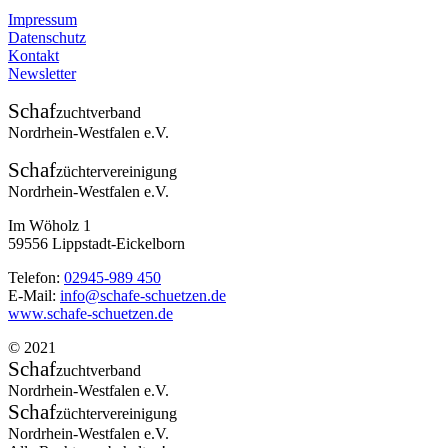
Impressum
Datenschutz
Kontakt
Newsletter
Schaf
zuchtverband
Nordrhein-Westfalen e.V.
Schaf
züchtervereinigung
Nordrhein-Westfalen e.V.
Im Wöholz 1
59556 Lippstadt-Eickelborn
Telefon:
02945-989 450
E-Mail:
info@schafe-schuetzen.de
www.schafe-schuetzen.de
© 2021
Schaf
zuchtverband
Nordrhein-Westfalen e.V.
Schaf
züchtervereinigung
Nordrhein-Westfalen e.V.