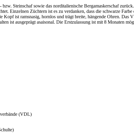
- bzw. Steinschaf sowie das norditalienische Bergamaskerschaf zurück
et. Einzelnen Züchtern ist es zu verdanken, dass die schwarze Farbe e
Kopf ist ramsnasig, hornlos und trägt breite, hängende Ohren. Das Vli
lten ist ausgeprägt asaisonal. Die Erstzulassung ist mit 8 Monaten mög
htverbände (VDL)
chulte)