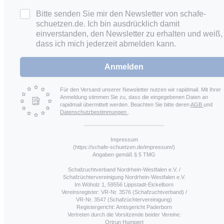
Bitte senden Sie mir den Newsletter von schafe-
schuetzen.de. Ich bin ausdrücklich damit
einverstanden, den Newsletter zu erhalten und weiß,
dass ich mich jederzeit abmelden kann.
Anmelden
Für den Versand unserer Newsletter nutzen wir rapidmail. Mit Ihrer
Anmeldung stimmen Sie zu, dass die eingegebenen Daten an
rapidmail übermittelt werden. Beachten Sie bitte deren
AGB
und
Datenschutzbestimmungen
.
Impressum
(https://schafe-schuetzen.de/impressum/)
Angaben gemäß § 5 TMG
Schafzuchtverband Nordrhein-Westfalen e.V. /
Schafzüchtervereinigung Nordrhein-Westfalen e.V.
Im Wöholz 1, 59556 Lippstadt-Eickelborn
Vereinsregister: VR-Nr. 3576 (Schafzuchtverband) /
VR-Nr. 3547 (Schafzüchtervereinigung)
Registergericht: Amtsgericht Paderborn
Vertreten durch die Vorsitzende beider Vereine:
Ortrun Humpert