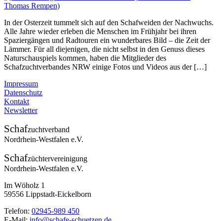
In der Osterzeit tummelt sich auf den Schafweiden der Nachwuchs.
Alle Jahre wieder erleben die Menschen im Frühjahr bei ihren
Spaziergängen und Radtouren ein wunderbares Bild – die Zeit der
Lämmer. Für all diejenigen, die nicht selbst in den Genuss dieses
Naturschauspiels kommen, haben die Mitglieder des
Schafzuchtverbandes NRW einige Fotos und Videos aus der […]
Impressum
Datenschutz
Kontakt
Newsletter
Schaf
zuchtverband
Nordrhein-Westfalen e.V.
Schaf
züchtervereinigung
Nordrhein-Westfalen e.V.
Im Wöholz 1
59556 Lippstadt-Eickelborn
Telefon:
02945-989 450
E-Mail:
info@schafe-schuetzen.de