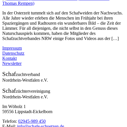
In der Osterzeit tummelt sich auf den Schafweiden der Nachwuchs.
Alle Jahre wieder erleben die Menschen im Frühjahr bei ihren
Spaziergängen und Radtouren ein wunderbares Bild – die Zeit der
Lämmer. Für all diejenigen, die nicht selbst in den Genuss dieses
Naturschauspiels kommen, haben die Mitglieder des
Schafzuchtverbandes NRW einige Fotos und Videos aus der […]
Impressum
Datenschutz
Kontakt
Newsletter
Schaf
zuchtverband
Nordrhein-Westfalen e.V.
Schaf
züchtervereinigung
Nordrhein-Westfalen e.V.
Im Wöholz 1
59556 Lippstadt-Eickelborn
Telefon:
02945-989 450
E-Mail:
info@schafe-schuetzen.de