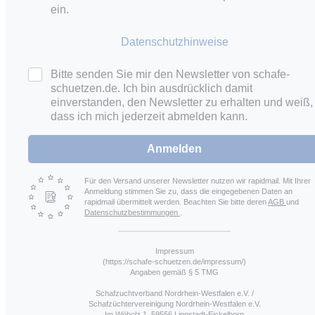
ein.
Datenschutzhinweise
Bitte senden Sie mir den Newsletter von schafe-
schuetzen.de. Ich bin ausdrücklich damit
einverstanden, den Newsletter zu erhalten und weiß,
dass ich mich jederzeit abmelden kann.
Anmelden
Für den Versand unserer Newsletter nutzen wir rapidmail. Mit Ihrer
Anmeldung stimmen Sie zu, dass die eingegebenen Daten an
rapidmail übermittelt werden. Beachten Sie bitte deren
AGB
und
Datenschutzbestimmungen
.
Impressum
(https://schafe-schuetzen.de/impressum/)
Angaben gemäß § 5 TMG
Schafzuchtverband Nordrhein-Westfalen e.V. /
Schafzüchtervereinigung Nordrhein-Westfalen e.V.
Im Wöholz 1, 59556 Lippstadt-Eickelborn