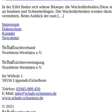
In der Eifel finden sich seltene Biotope: die Wacholderheiden.Diese 
an Insekten und Schmetterlingen. Die Wacholderheiden werden ökolo
vermehren. Beim Anblick der zum […]
Impressum
Datenschutz
Kontakt
Newsletter
Schaf
zuchtverband
Nordrhein-Westfalen e.V.
Schaf
züchtervereinigung
Nordrhein-Westfalen e.V.
Im Wöholz 1
59556 Lippstadt-Eickelborn
Telefon:
02945-989 450
E-Mail:
info@schafe-schuetzen.de
www.schafe-schuetzen.de
© 2021
Schaf