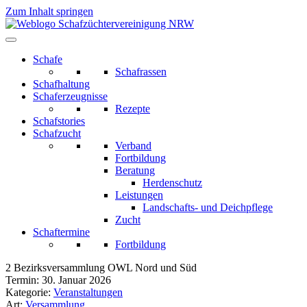
Zum Inhalt springen
Schafe
Schafrassen
Schafhaltung
Schaferzeugnisse
Rezepte
Schafstories
Schafzucht
Verband
Fortbildung
Beratung
Herdenschutz
Leistungen
Landschafts- und Deichpflege
Zucht
Schaftermine
Fortbildung
2 Bezirksversammlung OWL Nord und Süd
Termin:
30. Januar 2026
Kategorie:
Veranstaltungen
Art:
Versammlung