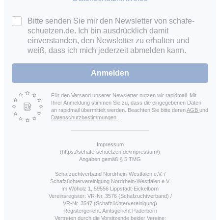
Bitte senden Sie mir den Newsletter von schafe-
schuetzen.de. Ich bin ausdrücklich damit
einverstanden, den Newsletter zu erhalten und
weiß, dass ich mich jederzeit abmelden kann.
Anmelden
Für den Versand unserer Newsletter nutzen wir rapidmail. Mit
Ihrer Anmeldung stimmen Sie zu, dass die eingegebenen Daten
an rapidmail übermittelt werden. Beachten Sie bitte deren
AGB
und
Datenschutzbestimmungen
.
Impressum
(https://schafe-schuetzen.de/impressum/)
Angaben gemäß § 5 TMG
Schafzuchtverband Nordrhein-Westfalen e.V. /
Schafzüchtervereinigung Nordrhein-Westfalen e.V.
Im Wöholz 1, 59556 Lippstadt-Eickelborn
Vereinsregister: VR-Nr. 3576 (Schafzuchtverband) /
VR-Nr. 3547 (Schafzüchtervereinigung)
Registergericht: Amtsgericht Paderborn
Vertreten durch die Vorsitzende beider Vereine: