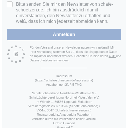
Bitte senden Sie mir den Newsletter von schafe-
schuetzen.de. Ich bin ausdrücklich damit
einverstanden, den Newsletter zu erhalten und
weiß, dass ich mich jederzeit abmelden kann.
Anmelden
Für den Versand unserer Newsletter nutzen wir rapidmail. Mit
Ihrer Anmeldung stimmen Sie zu, dass die eingegebenen Daten
an rapidmail übermittelt werden. Beachten Sie bitte deren
AGB
und
Datenschutzbestimmungen
.
Impressum
(https://schafe-schuetzen.de/impressum/)
Angaben gemäß § 5 TMG
Schafzuchtverband Nordrhein-Westfalen e.V. /
Schafzüchtervereinigung Nordrhein-Westfalen e.V.
Im Wöholz 1, 59556 Lippstadt-Eickelborn
Vereinsregister: VR-Nr. 3576 (Schafzuchtverband) /
VR-Nr. 3547 (Schafzüchtervereinigung)
Registergericht: Amtsgericht Paderborn
Vertreten durch die Vorsitzende beider Vereine:
Ortrun Humpert
Löwendorf 7