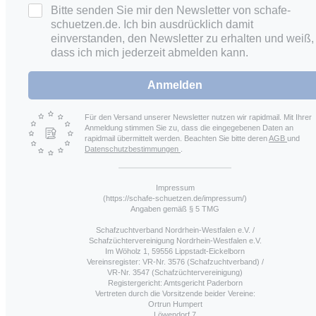
Bitte senden Sie mir den Newsletter von schafe-
schuetzen.de. Ich bin ausdrücklich damit
einverstanden, den Newsletter zu erhalten und weiß,
dass ich mich jederzeit abmelden kann.
Anmelden
Für den Versand unserer Newsletter nutzen wir rapidmail. Mit Ihrer
Anmeldung stimmen Sie zu, dass die eingegebenen Daten an
rapidmail übermittelt werden. Beachten Sie bitte deren
AGB
und
Datenschutzbestimmungen
.
Impressum
(https://schafe-schuetzen.de/impressum/)
Angaben gemäß § 5 TMG
Schafzuchtverband Nordrhein-Westfalen e.V. /
Schafzüchtervereinigung Nordrhein-Westfalen e.V.
Im Wöholz 1, 59556 Lippstadt-Eickelborn
Vereinsregister: VR-Nr. 3576 (Schafzuchtverband) /
VR-Nr. 3547 (Schafzüchtervereinigung)
Registergericht: Amtsgericht Paderborn
Vertreten durch die Vorsitzende beider Vereine:
Ortrun Humpert
Löwendorf 7