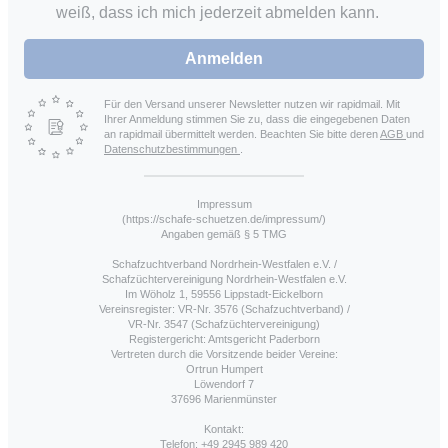
weiß, dass ich mich jederzeit abmelden kann.
Anmelden
Für den Versand unserer Newsletter nutzen wir rapidmail. Mit
Ihrer Anmeldung stimmen Sie zu, dass die eingegebenen Daten
an rapidmail übermittelt werden. Beachten Sie bitte deren
AGB
und
Datenschutzbestimmungen
.
Impressum
(https://schafe-schuetzen.de/impressum/)
Angaben gemäß § 5 TMG
Schafzuchtverband Nordrhein-Westfalen e.V. /
Schafzüchtervereinigung Nordrhein-Westfalen e.V.
Im Wöholz 1, 59556 Lippstadt-Eickelborn
Vereinsregister: VR-Nr. 3576 (Schafzuchtverband) /
VR-Nr. 3547 (Schafzüchtervereinigung)
Registergericht: Amtsgericht Paderborn
Vertreten durch die Vorsitzende beider Vereine:
Ortrun Humpert
Löwendorf 7
37696 Marienmünster
Kontakt:
Telefon: +49 2945 989 420