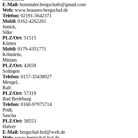
E-Mail:
bornstaler.bergschafe@gmail.com
Web:
www.braunes-bergschaf.de
Telefon:
02191-5642371
Mobil:
0162-4262261
Junick,
Silke
PLZ/Ort:
51515
Kürten
Mobil:
0179-4351771
Köhnlein,
Miriam
PLZ/Ort:
42659
Solingen
Telefon:
0157-35438027
Mengel,
Ralf
PLZ/Ort:
57319
Bad Berleburg
Telefon:
0160-97975714
Prüß,
Sascha
PLZ/Ort:
58553
Halver
E-Mail:
bergschaf-hof@web.de
Web:
www.bergschaf-hof.de