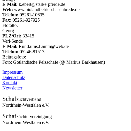
E-Mail:
k.ebert@starke-pferde.de
Web:
www.biolandbetrieb-hasenbrede.de
Telefon:
05261-10695
Fax:
05261-927925
Flötotto,
Georg
PLZ/Ort:
33415
Verl-Sende
E-Mail:
Rund.ums.Lamm@web.de
Telefon:
05246-81513
Beitragsfoto:
Foto: Gotländische Pelzschafe (@ Markus Barkhausen)
Impressum
Datenschutz
Kontakt
Newsletter
Schaf
zuchtverband
Nordrhein-Westfalen e.V.
Schaf
züchtervereinigung
Nordrhein-Westfalen e.V.