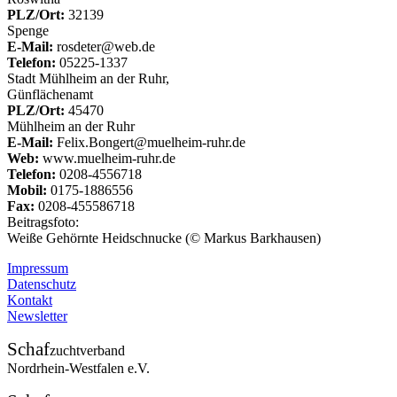
PLZ/Ort:
32139
Spenge
E-Mail:
rosdeter@web.de
Telefon:
05225-1337
Stadt Mühlheim an der Ruhr,
Günflächenamt
PLZ/Ort:
45470
Mühlheim an der Ruhr
E-Mail:
Felix.Bongert@muelheim-ruhr.de
Web:
www.muelheim-ruhr.de
Telefon:
0208-4556718
Mobil:
0175-1886556
Fax:
0208-455586718
Beitragsfoto:
Weiße Gehörnte Heidschnucke (© Markus Barkhausen)
Impressum
Datenschutz
Kontakt
Newsletter
Schaf
zuchtverband
Nordrhein-Westfalen e.V.