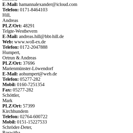
E-Mail:
hamannalexander@icloud.com
Telefon:
0171-8464103
Hill,
Andreas
PLZ/Ort:
48291
Telgte-Westbevern
E-Mail:
andreas.hill@bbt-hill.de
Web:
www.woll-ex.de
Telefon:
0172-2047888
Humpert,
Ortrun & Andreas
PLZ/Ort:
37696
Marienmünster-Löwendorf
E-Mail:
aohumpert@web.de
Telefon:
05277-282
Mobil:
0160-7251354
Fax:
05277-282
Schöttler,
Mark
PLZ/Ort:
57399
Kirchhundem
Telefon:
02764-600722
Mobil:
0151-15227533
Schröder-Deter,
Roswitha