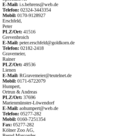
E-Mail:
i.s.behrens@web.de
Telefon:
02324-3443354
Mobil:
0170-9128927
Erschfeld,
Peter
PLZ/Ort:
41516
Grevenbroich
E-Mail:
peter.erschfeld@goldkorn.de
Telefon:
02182-2418
Gravemeier,
Rainer
PLZ/Ort:
49536
Lienen
E-Mail:
RGravemeier@teutelnet.de
Mobil:
0171-6722079
Humpert,
Ortrun & Andreas
PLZ/Ort:
37696
Marienmünster-Löwendorf
E-Mail:
aohumpert@web.de
Telefon:
05277-282
Mobil:
0160-7251354
Fax:
05277-282
Kölner Zoo AG,
Bernd Marcordes