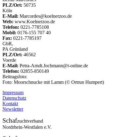
PLZ/Ort:
50735
Köln
E-Mail:
Marcordes@koelnerzoo.de
Web:
www.Koelnerzoo.de
Telefon:
0221-7785108
Mobil:
0176-155 707 40
Fax:
0221-7785197
GbR,
PA Grünland
PLZ/Ort:
46562
Voerde
E-Mail:
Petra-Arndt.Jochmann@t-online.de
Telefon:
02855-850149
Beitragsfoto:
Foto: Moorschnucke mit Lamm (© Ortrun Humpert)
Impressum
Datenschutz
Kontakt
Newsletter
Schaf
zuchtverband
Nordrhein-Westfalen e.V.