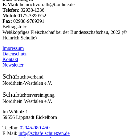
E-Mail:
heinrichvorrath@t-online.de
Telefon:
02938-1336
Mobil:
0175-3390552
Fax:
02938-9789391
Beitragsfoto:
Weißköpfiges Fleischschaf bei der Bundessschafschau, 2022 (©
Heinrich Schulte)
Impressum
Datenschutz
Kontakt
Newsletter
Schaf
zuchtverband
Nordrhein-Westfalen e.V.
Schaf
züchtervereinigung
Nordrhein-Westfalen e.V.
Im Wöholz 1
59556 Lippstadt-Eickelborn
Telefon:
02945-989 450
E-Mail:
info@schafe-schuetzen.de