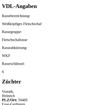
VDL-Angaben
Rassebezeichnung:
Weißköpfiges Fleischschaf
Rassegruppe:
Fleischschafrasse
Rasseabkürzung:
WKF
Rasseschlüssel:
6
Züchter
Vorrath,
Heinrich
PLZ/Ort:
59469
Ense-Gerlingen