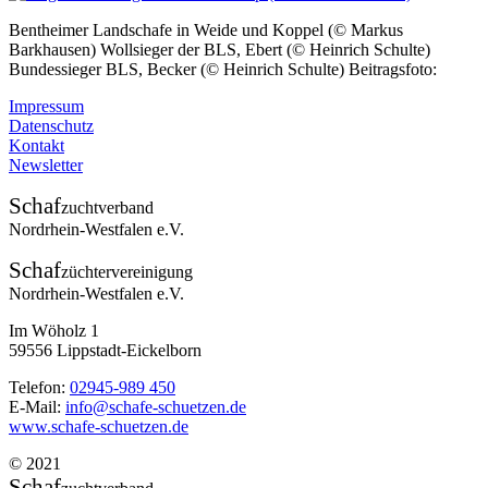
Bentheimer Landschafe in Weide und Koppel (© Markus
Barkhausen) Wollsieger der BLS, Ebert (© Heinrich Schulte)
Bundessieger BLS, Becker (© Heinrich Schulte) Beitragsfoto:
Impressum
Datenschutz
Kontakt
Newsletter
Schaf
zuchtverband
Nordrhein-Westfalen e.V.
Schaf
züchtervereinigung
Nordrhein-Westfalen e.V.
Im Wöholz 1
59556 Lippstadt-Eickelborn
Telefon:
02945-989 450
E-Mail:
info@schafe-schuetzen.de
www.schafe-schuetzen.de
© 2021
Schaf