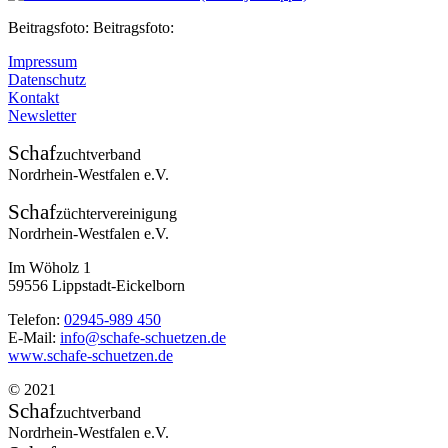
Beitragsfoto: Beitragsfoto:
Impressum
Datenschutz
Kontakt
Newsletter
Schaf
zuchtverband
Nordrhein-Westfalen e.V.
Schaf
züchtervereinigung
Nordrhein-Westfalen e.V.
Im Wöholz 1
59556 Lippstadt-Eickelborn
Telefon:
02945-989 450
E-Mail:
info@schafe-schuetzen.de
www.schafe-schuetzen.de
© 2021
Schaf
zuchtverband
Nordrhein-Westfalen e.V.