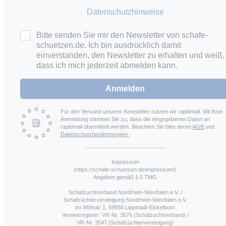
Datenschutzhinweise
Bitte senden Sie mir den Newsletter von schafe-
schuetzen.de. Ich bin ausdrücklich damit
einverstanden, den Newsletter zu erhalten und weiß,
dass ich mich jederzeit abmelden kann.
Anmelden
Für den Versand unserer Newsletter nutzen wir rapidmail. Mit Ihrer
Anmeldung stimmen Sie zu, dass die eingegebenen Daten an
rapidmail übermittelt werden. Beachten Sie bitte deren
AGB
und
Datenschutzbestimmungen
.
Impressum
(https://schafe-schuetzen.de/impressum/)
Angaben gemäß § 5 TMG
Schafzuchtverband Nordrhein-Westfalen e.V. /
Schafzüchtervereinigung Nordrhein-Westfalen e.V.
Im Wöholz 1, 59556 Lippstadt-Eickelborn
Vereinsregister: VR-Nr. 3576 (Schafzuchtverband) /
VR-Nr. 3547 (Schafzüchtervereinigung)