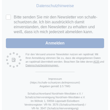
Datenschutzhinweise
Bitte senden Sie mir den Newsletter von schafe-
schuetzen.de. Ich bin ausdrücklich damit
einverstanden, den Newsletter zu erhalten und
weiß, dass ich mich jederzeit abmelden kann.
Anmelden
Für den Versand unserer Newsletter nutzen wir rapidmail. Mit
Ihrer Anmeldung stimmen Sie zu, dass die eingegebenen Daten
an rapidmail übermittelt werden. Beachten Sie bitte deren
AGB
und
Datenschutzbestimmungen
.
Impressum
(https://schafe-schuetzen.de/impressum/)
Angaben gemäß § 5 TMG
Schafzuchtverband Nordrhein-Westfalen e.V. /
Schafzüchtervereinigung Nordrhein-Westfalen e.V.
Im Wöholz 1, 59556 Lippstadt-Eickelborn
Vereinsregister: VR-Nr. 3576 (Schafzuchtverband) /
VR-Nr. 3547 (Schafzüchtervereinigung)