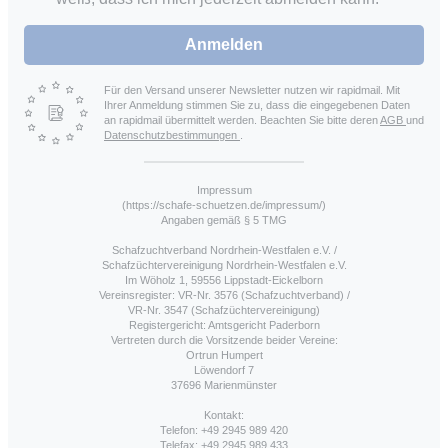
Anmelden
Für den Versand unserer Newsletter nutzen wir rapidmail. Mit
Ihrer Anmeldung stimmen Sie zu, dass die eingegebenen Daten
an rapidmail übermittelt werden. Beachten Sie bitte deren
AGB
und
Datenschutzbestimmungen
.
Impressum
(https://schafe-schuetzen.de/impressum/)
Angaben gemäß § 5 TMG
Schafzuchtverband Nordrhein-Westfalen e.V. /
Schafzüchtervereinigung Nordrhein-Westfalen e.V.
Im Wöholz 1, 59556 Lippstadt-Eickelborn
Vereinsregister: VR-Nr. 3576 (Schafzuchtverband) /
VR-Nr. 3547 (Schafzüchtervereinigung)
Registergericht: Amtsgericht Paderborn
Vertreten durch die Vorsitzende beider Vereine:
Ortrun Humpert
Löwendorf 7
37696 Marienmünster
Kontakt:
Telefon: +49 2945 989 420
Telefax: +49 2945 989 433