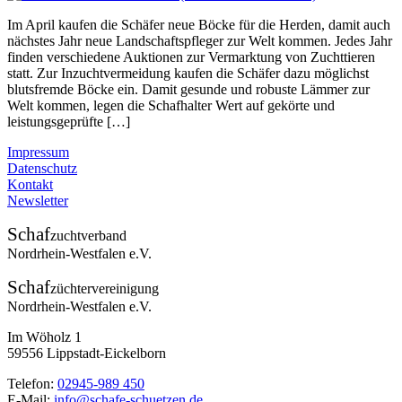
Im April kaufen die Schäfer neue Böcke für die Herden, damit auch
nächstes Jahr neue Landschaftspfleger zur Welt kommen. Jedes Jahr
finden verschiedene Auktionen zur Vermarktung von Zuchttieren
statt. Zur Inzuchtvermeidung kaufen die Schäfer dazu möglichst
blutsfremde Böcke ein. Damit gesunde und robuste Lämmer zur
Welt kommen, legen die Schafhalter Wert auf gekörte und
leistungsgeprüfte […]
Impressum
Datenschutz
Kontakt
Newsletter
Schaf
zuchtverband
Nordrhein-Westfalen e.V.
Schaf
züchtervereinigung
Nordrhein-Westfalen e.V.
Im Wöholz 1
59556 Lippstadt-Eickelborn
Telefon:
02945-989 450
E-Mail:
info@schafe-schuetzen.de