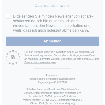
Datenschutzhinweise
Bitte senden Sie mir den Newsletter von schafe-
schuetzen.de. Ich bin ausdrücklich damit
einverstanden, den Newsletter zu erhalten und
weiß, dass ich mich jederzeit abmelden kann.
Anmelden
Für den Versand unserer Newsletter nutzen wir rapidmail. Mit
Ihrer Anmeldung stimmen Sie zu, dass die eingegebenen Daten
an rapidmail übermittelt werden. Beachten Sie bitte deren
AGB
und
Datenschutzbestimmungen
.
Impressum
(https://schafe-schuetzen.de/impressum/)
Angaben gemäß § 5 TMG
Schafzuchtverband Nordrhein-Westfalen e.V. /
Schafzüchtervereinigung Nordrhein-Westfalen e.V.
Im Wöholz 1, 59556 Lippstadt-Eickelborn
Vereinsregister: VR-Nr. 3576 (Schafzuchtverband) /
VR-Nr. 3547 (Schafzüchtervereinigung)