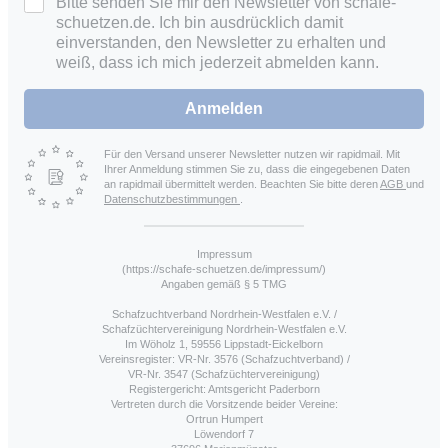
Bitte senden Sie mir den Newsletter von schafe-
schuetzen.de. Ich bin ausdrücklich damit
einverstanden, den Newsletter zu erhalten und
weiß, dass ich mich jederzeit abmelden kann.
Anmelden
Für den Versand unserer Newsletter nutzen wir rapidmail. Mit
Ihrer Anmeldung stimmen Sie zu, dass die eingegebenen Daten
an rapidmail übermittelt werden. Beachten Sie bitte deren
AGB
und
Datenschutzbestimmungen
.
Impressum
(https://schafe-schuetzen.de/impressum/)
Angaben gemäß § 5 TMG
Schafzuchtverband Nordrhein-Westfalen e.V. /
Schafzüchtervereinigung Nordrhein-Westfalen e.V.
Im Wöholz 1, 59556 Lippstadt-Eickelborn
Vereinsregister: VR-Nr. 3576 (Schafzuchtverband) /
VR-Nr. 3547 (Schafzüchtervereinigung)
Registergericht: Amtsgericht Paderborn
Vertreten durch die Vorsitzende beider Vereine:
Ortrun Humpert
Löwendorf 7