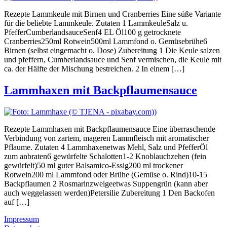
Rezepte Lammkeule mit Birnen und Cranberries Eine süße Variante
für die beliebte Lammkeule. Zutaten 1 LammkeuleSalz u.
PfefferCumberlandsauceSenf4 EL Öl100 g getrocknete
Cranberries250ml Rotwein500ml Lammfond o. Gemüsebrühe6
Birnen (selbst eingemacht o. Dose) Zubereitung 1 Die Keule salzen
und pfeffern, Cumberlandsauce und Senf vermischen, die Keule mit
ca. der Hälfte der Mischung bestreichen. 2 In einem […]
Lammhaxen mit Backpflaumensauce
Rezepte Lammhaxen mit Backpflaumensauce Eine überraschende
Verbindung von zartem, mageren Lammfleisch mit aromatischer
Pflaume. Zutaten 4 Lammhaxenetwas Mehl, Salz und PfefferÖl
zum anbraten6 gewürfelte Schalotten1-2 Knoblauchzehen (fein
gewürfelt)50 ml guter Balsamico-Essig200 ml trockener
Rotwein200 ml Lammfond oder Brühe (Gemüse o. Rind)10-15
Backpflaumen 2 Rosmarinzweigeetwas Suppengrün (kann aber
auch weggelassen werden)Petersilie Zubereitung 1 Den Backofen
auf […]
Impressum