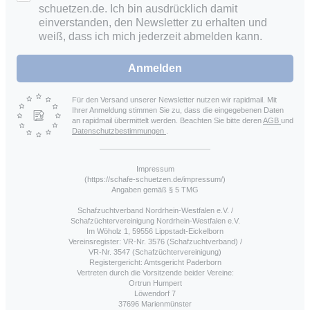
schuetzen.de. Ich bin ausdrücklich damit
einverstanden, den Newsletter zu erhalten und
weiß, dass ich mich jederzeit abmelden kann.
Anmelden
Für den Versand unserer Newsletter nutzen wir rapidmail. Mit
Ihrer Anmeldung stimmen Sie zu, dass die eingegebenen Daten
an rapidmail übermittelt werden. Beachten Sie bitte deren
AGB
und
Datenschutzbestimmungen
.
Impressum
(https://schafe-schuetzen.de/impressum/)
Angaben gemäß § 5 TMG
Schafzuchtverband Nordrhein-Westfalen e.V. /
Schafzüchtervereinigung Nordrhein-Westfalen e.V.
Im Wöholz 1, 59556 Lippstadt-Eickelborn
Vereinsregister: VR-Nr. 3576 (Schafzuchtverband) /
VR-Nr. 3547 (Schafzüchtervereinigung)
Registergericht: Amtsgericht Paderborn
Vertreten durch die Vorsitzende beider Vereine:
Ortrun Humpert
Löwendorf 7
37696 Marienmünster